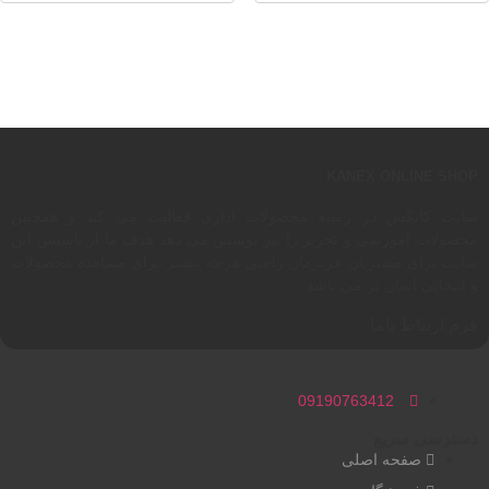
KANEX ONLINE SHOP
سایت کانکس در زمینه محصولات اداری فعالیت می کند و همچنین
محصولات آموزشی و تحریر را نیز پوشش می دهد هدف ما از تاسیس این
سایت برای مشتریان عزیزمان راحتی هرچه بیشتر برای مشاهده محصولات
و انتخابی آسان تر می باشد .
فرم ارتباط باما
09190763412
دسترسی سریع
صفحه اصلی